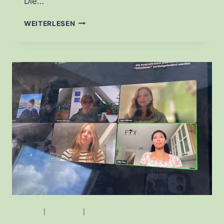
Die…
KLASSENZIMMER
WEITERLESEN
TRIFFT
KI:
MEDIENSCOUTS
ÜBERZEUGEN
MIT
ZUKUNFTSIDEEN.
BLOG
|
PROJEKTE
|
WORKSHOPS