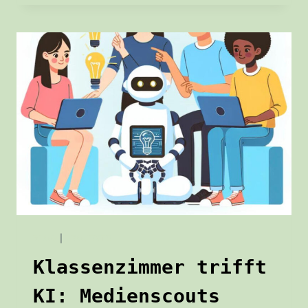
WORKSHOP:
RECHT
AM
EIGENEN
BILD
BLOG
|
PROJEKTE
Klassenzimmer trifft
KI: Medienscouts