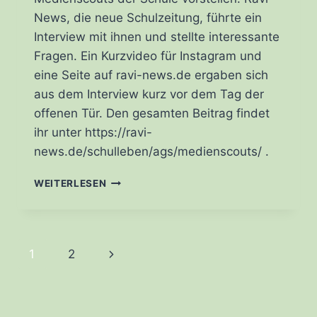
News, die neue Schulzeitung, führte ein
Interview mit ihnen und stellte interessante
Fragen. Ein Kurzvideo für Instagram und
eine Seite auf ravi-news.de ergaben sich
aus dem Interview kurz vor dem Tag der
offenen Tür. Den gesamten Beitrag findet
ihr unter https://ravi-
news.de/schulleben/ags/medienscouts/ .
MEDIENSCOUTS
WEITERLESEN
BEI
RAVI
NEWS
Seitennavigation
Nächste
1
2
Seite