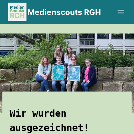
Zum
Medienscouts RGH
Inhalt
springen
WORKSHOPS
Wir wurden
ausgezeichnet!